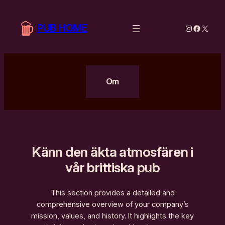
Hoppa
till
PUB HOME
Instagram
Facebo
X
innehåll
Om
Känn den äkta atmosfären i
vår brittiska pub
This section provides a detailed and
comprehensive overview of your company’s
mission, values, and history. It highlights the key